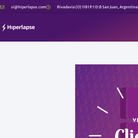
Ir
si@hiperlapse.com
Rivadavia (O) 1181 P:1 D:B San Juan, Argentina
al
contenido