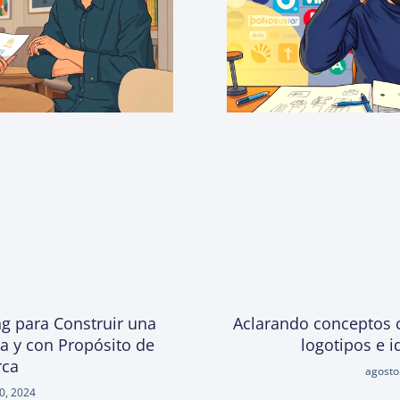
g para Construir una
Aclarando conceptos
da y con Propósito de
logotipos e i
rca
agosto
0, 2024