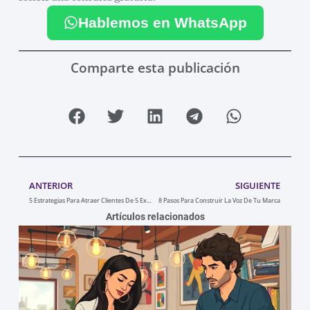
Hablemos en WhatsApp
Comparte esta publicación
Ant
Sigu
ANTERIOR
SIGUIENTE
5 Estrategias Para Atraer Clientes De 5 Expertos
8 Pasos Para Construir La Voz De Tu Marca
Artículos relacionados