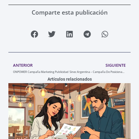
Comparte esta publicación
Ant
Sigu
ANTERIOR
SIGUIENTE
ONPOWER Campaña Marketing Publicidad
Sinec Argentina – Campaña De Posicionamiento
Artículos relacionados