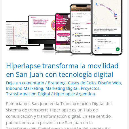
la
movilidad
en
San
Juan
con
tecnología
digital
Hiperlapse transforma la movilidad
en San Juan con tecnología digital
Deja un comentario
/
Branding
,
Casos de Éxito
,
Diseño Web
,
Inbound Marketing
,
Marketing Digital
,
Proyectos
,
Transformación Digital
/
Hiperlapse Argentina
Potenciamos San Juan en la Transformación Digital del
sistema de transporte Hiperlapse es un Hub de
comunicación y transformación digital. En ese sentido,
potenciamos a la provincia de San Juan en la
Transformación Digital para su gestión del cambio de