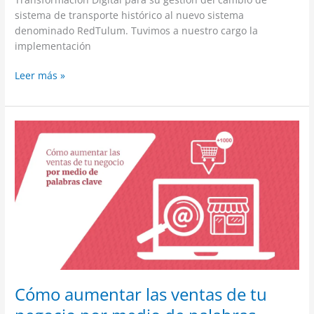
sistema de transporte histórico al nuevo sistema
denominado RedTulum. Tuvimos a nuestro cargo la
implementación
Leer más »
Cómo
aumentar
las
ventas
de
tu
negocio
por
medio
de
palabras
Cómo aumentar las ventas de tu
clave