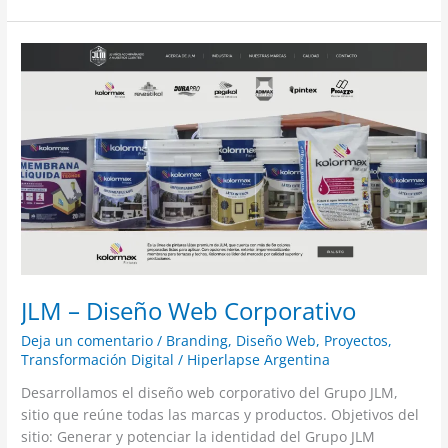
JLM
–
Diseño
Web
Corporativo
JLM – Diseño Web Corporativo
Deja un comentario
/
Branding
,
Diseño Web
,
Proyectos
,
Transformación Digital
/
Hiperlapse Argentina
Desarrollamos el diseño web corporativo del Grupo JLM,
sitio que reúne todas las marcas y productos. Objetivos del
sitio: Generar y potenciar la identidad del Grupo JLM