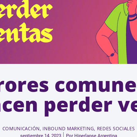
rrores comune
acen perder v
COMUNICACIÓN
,
INBOUND MARKETING
,
REDES SOCIALES
septiembre 14, 2023
Por
Hiperlapse Argentina