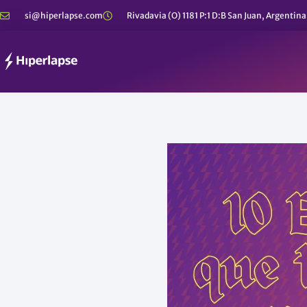
Ir
si@hiperlapse.com
Rivadavia (O) 1181 P:1 D:B San Juan, Argentina
al
contenido