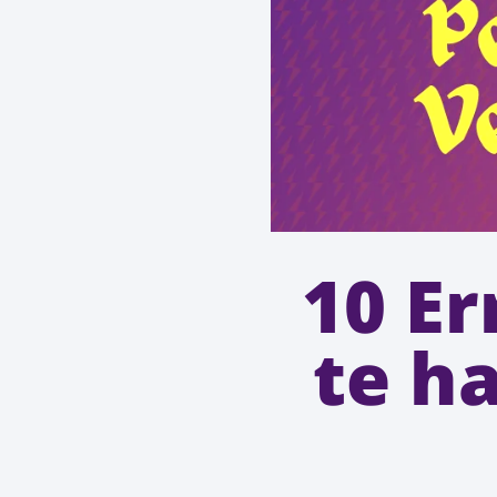
10 E
te h